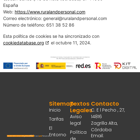
España
Web:
https://www.ruralandpersonal.com
Correo electrónico:
general@
ruralandpersonal.com
Número de teléfono: 651 38 52 86
Esta política de cookies se ha sincronizado con
cookiedatabase.org
el octubre 11, 2024.
Sitemap
Textos
Contacto
Legales
Inicio
C. E l Pecho , 27,
Aviso
14816
Tarifas
legal
Zagrilla Alta,
El
Córdoba
Política
Entorno
Email:
de