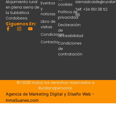
sierraalcaide@rural
Alojamiento rural
Eventos
cookies
en plena sierra de
y
Telf: +34 651 38 52
Política de
la Subbética
noticias
86
privacidad
Cordobesa.
Libro de
Síguenos En:
Declaración
visitas
de
Condiciones
accesibilidad
Contacto
Condiciones
de
contratación
©+2026 todos los derechos reservados a
Ruralandpersonal.
Agencia de Marketing Digital y
Diseño Web -
InmaSuanes.com